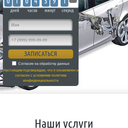
0
1
0
4
3
9
1
3
дней
часов
минут
секунд
Согласие на обработку данных
Настоящим подтверждаю, что я ознакомлен и
согласен с условиями политики
конфиденциальности
Наши услуги